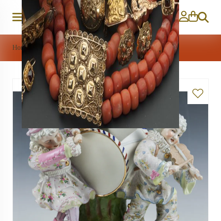
Zoeken
Home
>
Porselein
>
circus met de grote trom