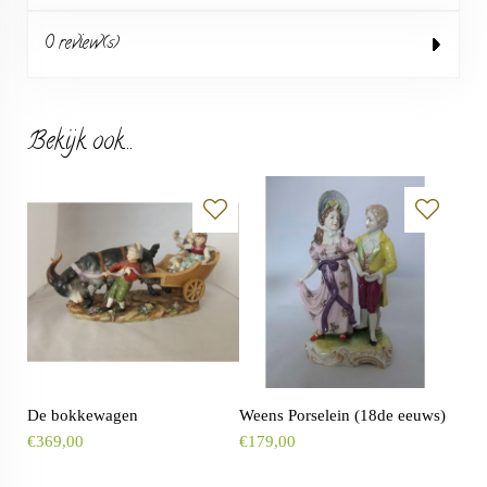
0 review(s)
Bekijk ook...
De bokkewagen
Weens Porselein (18de eeuws)
€
369,00
€
179,00