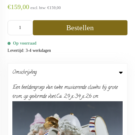
€159,00
excl. btw:
€159,00
Bestellen
Op voorraad
Levertijd: 3-4 werkdagen
Omschrijving
Een beeldengroep van twee musicerende clowns bij grote
trom, op gevormde voet.Ca. 29 x 34 x 26 cm