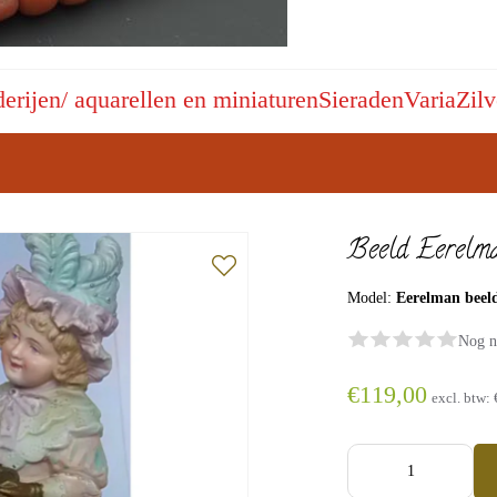
derijen/ aquarellen en miniaturen
Sieraden
Varia
Zilv
Beeld Eerelm
Model:
Eerelman beel
Nog n
€119,00
excl. btw: