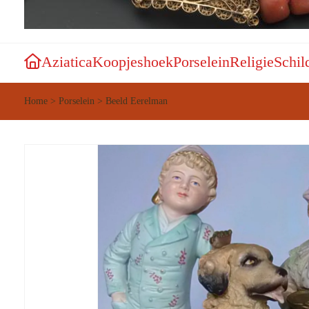
Aziatica
Koopjeshoek
Porselein
Religie
Schil
Home
>
Porselein
>
Beeld Eerelman