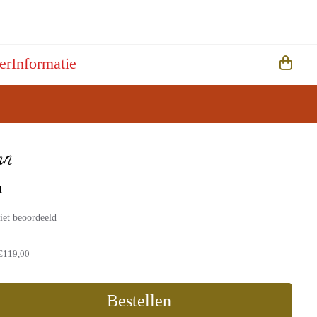
er
Informatie
an
d
iet beoordeeld
€119,00
Bestellen