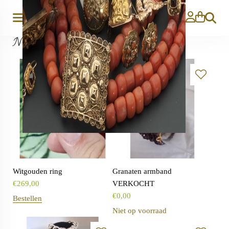
Zoeken
Nieuw
Witgouden ring
Granaten armband
€
269,00
VERKOCHT
€
0,00
Bestellen
Niet op voorraad