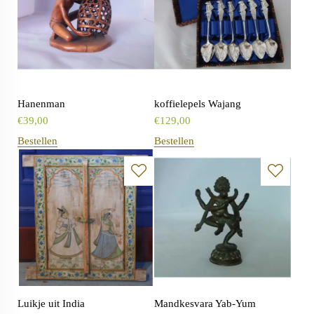
Hanenman
koffielepels Wajang
€
39,00
€
129,00
Bestellen
Bestellen
Luikje uit India
Mandkesvara Yab-Yum