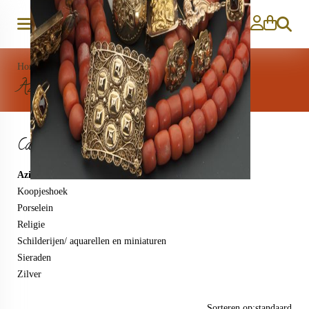
Zoeken
Home
>
Aziatica
Aziatica
Categorieën
Aziatica
Koopjeshoek
Porselein
Religie
Schilderijen/ aquarellen en miniaturen
Sieraden
Zilver
Sorteren op:
standaard