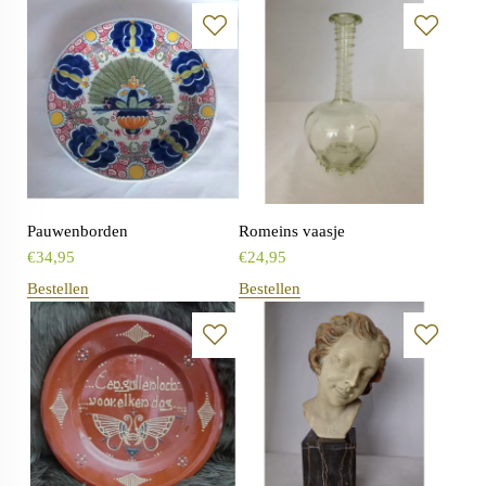
Pauwenborden
Romeins vaasje
€
34,95
€
24,95
Bestellen
Bestellen