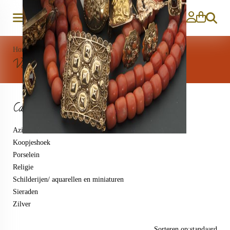
Zoeken
Home
>
Varia
Varia
Categorieën
Aziatica
Koopjeshoek
Porselein
Religie
Schilderijen/ aquarellen en miniaturen
Sieraden
Zilver
Sorteren op:
standaard