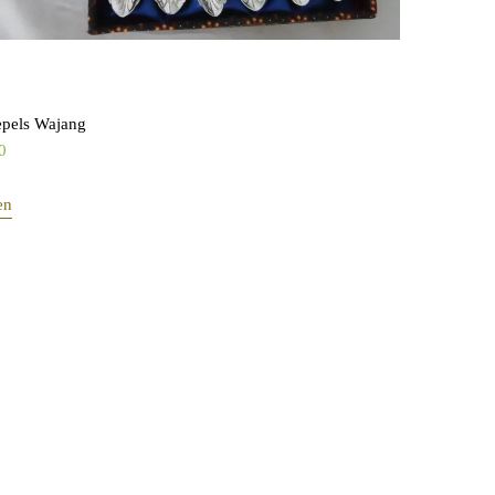
lepels Wajang
0
en