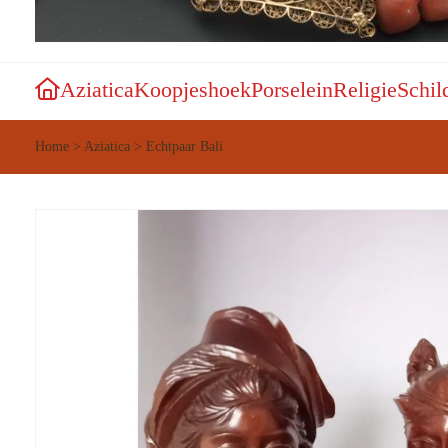
Aziatica
Koopjeshoek
Porselein
Religie
Schil
Home
>
Aziatica
>
Echtpaar Bali