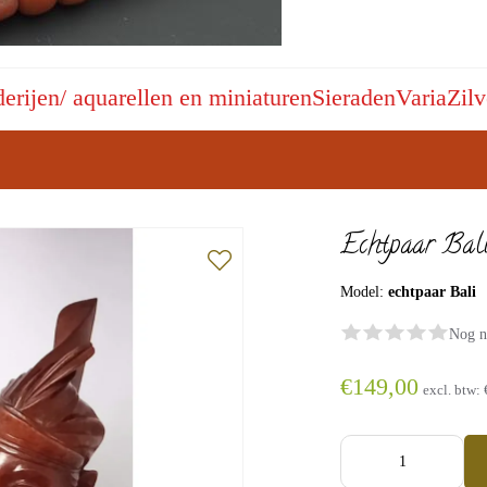
derijen/ aquarellen en miniaturen
Sieraden
Varia
Zilv
Echtpaar Bal
Model:
echtpaar Bali
Nog n
€149,00
excl. btw: