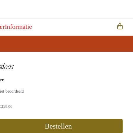
er
Informatie
sdoos
ver
iet beoordeeld
€259,00
Bestellen