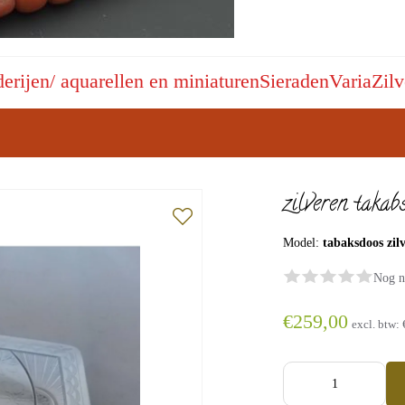
derijen/ aquarellen en miniaturen
Sieraden
Varia
Zilv
zilveren takab
Model:
tabaksdoos zil
Nog n
€259,00
excl. btw: