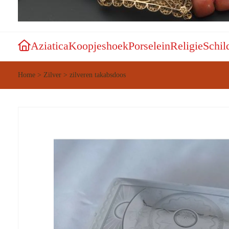
Aziatica
Koopjeshoek
Porselein
Religie
Schil
Home
>
Zilver
>
zilveren takabsdoos