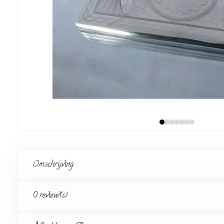
Omschrijving
0 review(s)