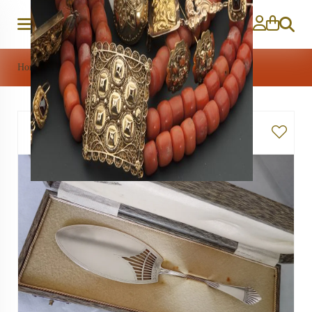
Zoeken
Home
>
Zilver
>
Zilveren taartschep