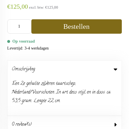
€125,00
excl. btw:
€125,00
Bestellen
Op voorraad
Levertijd: 3-4 werkdagen
Omschrijving
Een 2e gehalte zilveren taartschep,
Nederland/Voorschoten. In art deco stijl en in doos. ca.
53,5 gram. Lengte 22 cm.
0 review(s)