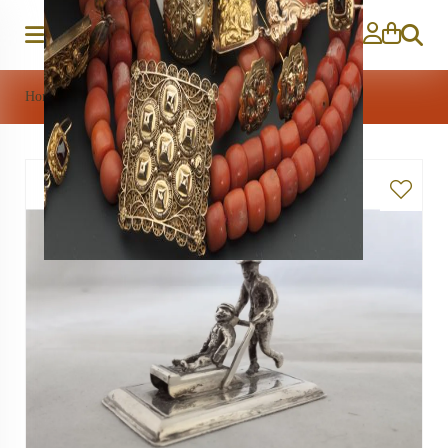
Zoeken
Home
>
Zilver
>
zilveren miniatuur Sleetje rijden