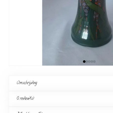
Omschrijving
0 review(s)