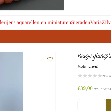
derijen/ aquarellen en miniaturen
Sieraden
Varia
Zilv
vaasje glanspl
Model:
plateel
Nog n
€39,00
excl. btw:
€3