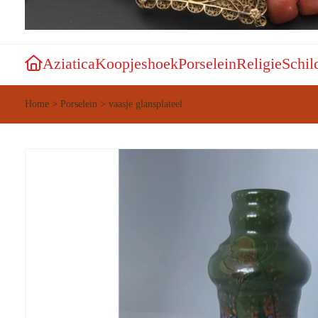
Aziatica
Koopjeshoek
Porselein
Religie
Schil
Home
>
Porselein
>
vaasje glansplateel