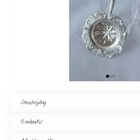
Omschrijving
0 review(s)