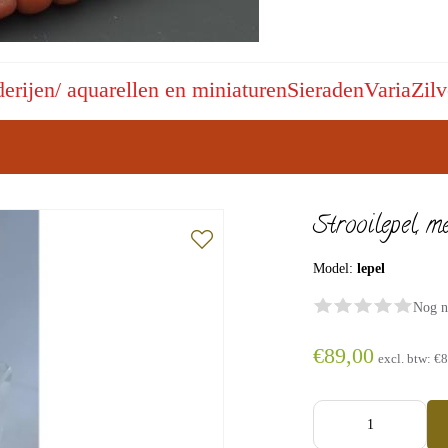
derijen/ aquarellen en miniaturen
Sieraden
Varia
Zilv
Strooilepel, me
Model:
lepel
Nog n
€89,00
excl. btw:
€8