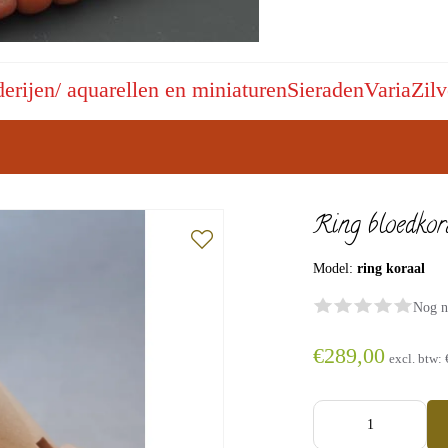
derijen/ aquarellen en miniaturen
Sieraden
Varia
Zilv
Ring bloedkor
Model:
ring koraal
Nog n
€289,00
excl. btw: