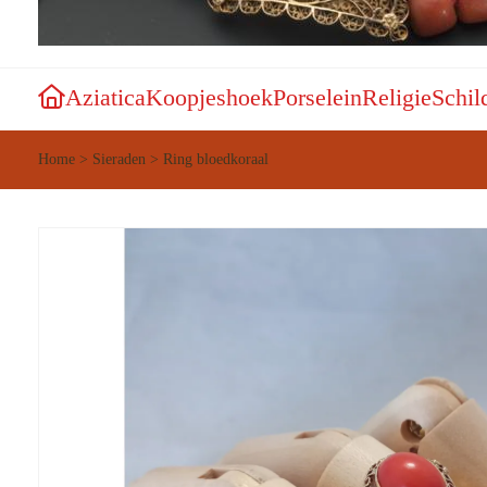
Aziatica
Koopjeshoek
Porselein
Religie
Schil
Home
>
Sieraden
>
Ring bloedkoraal