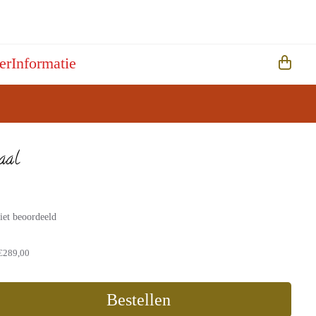
er
Informatie
aal
iet beoordeeld
€289,00
Bestellen