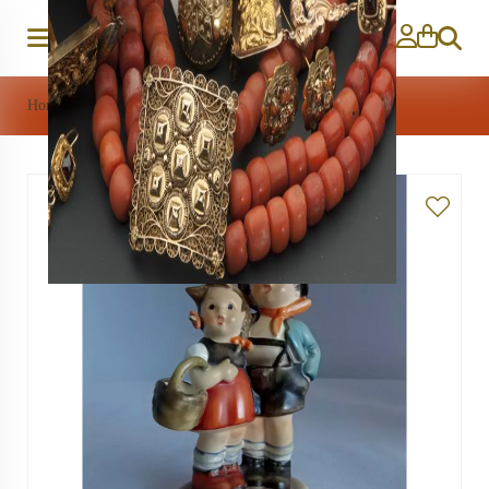
Zoeken
Home
>
Porselein
>
Hummel beeldje 943