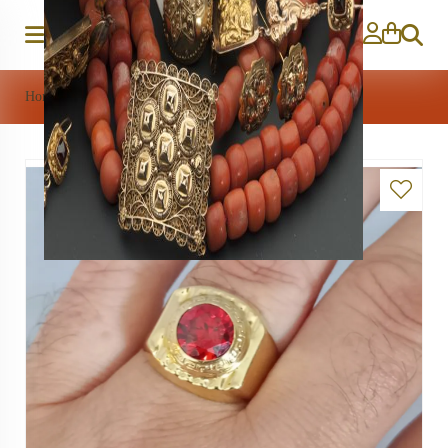
Zoeken
Home
>
Sieraden
>
Herenring robijn