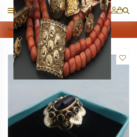
Zoeken
Home
>
Sieraden
>
Gouden ring met granaat