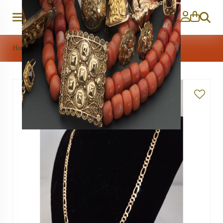
Zoeken
Home
>
Sieraden
>
Gouden figaro ketting