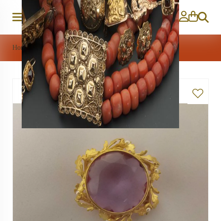
Zoeken
Home
>
Sieraden
>
Gouden broche