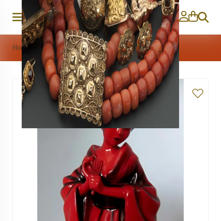
Zoeken
Home
>
Porselein
>
Geisha (Royal Doulton)