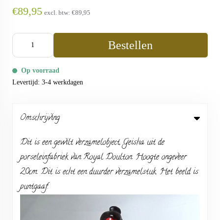
€89,95
excl. btw:
€89,95
Bestellen
Op voorraad
Levertijd: 3-4 werkdagen
Omschrijving
Dit is een gewilt verzamelobject, Geisha uit de
porseleinfabriek van Royal Doulton. Hoogte ongeveer
20cm. Dit is echt een duurder verzamelstuk. Het beeld is
puntgaaf.