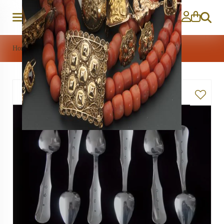
Zoeken
Home
>
Zilver
>
6 zilveren theelepels